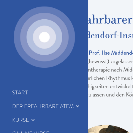
Erfahrbare
Ilse-Middendorf-Ins
Der Erfahrbare Atem nach
Prof. Ilse Middend
heutigen Zeit, die auf dem (bewusst) zugelass
Erfahrbare Atem - die Atemtherapie nach Mid
seinen ursprünglichen, natürlichen Rhythmus 
Achtsamkeit werden die Fähigkeiten entwickelt 
START
Bewegung und Qualität zuzulassen und den Kör
DER ERFAHRBARE ATEM
KURSE