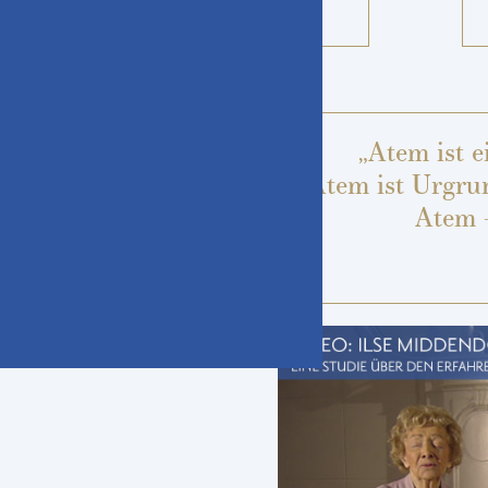
➝
Kurse
„Atem ist e
Atem ist Urgru
Atem 