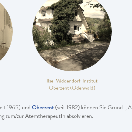
Ilse-Middendorf-Institut
Oberzent (Odenwald)
eit 1965) und
(seit 1982) können Sie Grund-, 
Oberzent
ng zum/zur AtemtherapeutIn absolvieren.