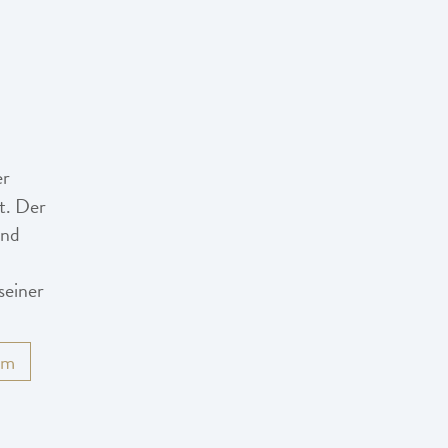
er
t. Der
und
seiner
em