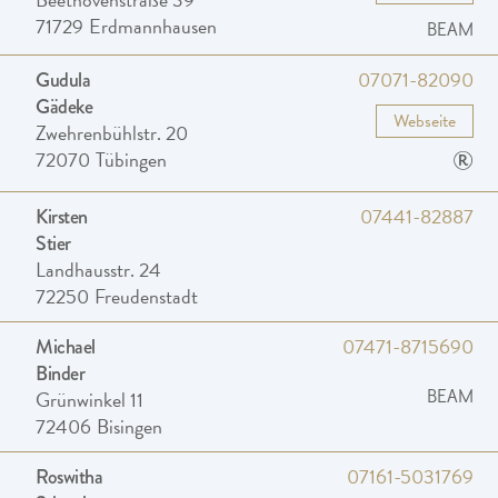
71729
Erdmannhausen
BEAM
07071-82090
Gudula
Gädeke
Webseite
Zwehrenbühlstr. 20
®
72070
Tübingen
07441-82887
Kirsten
Stier
Landhausstr. 24
72250
Freudenstadt
07471-8715690
Michael
Binder
Grünwinkel 11
BEAM
72406
Bisingen
07161-5031769
Roswitha