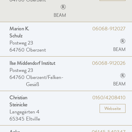
®
BEAM
06068-912027
Marion K.
Schulz
®
Postweg 23
64760
Oberzent
BEAM
06068-912026
Ilse Middendorf Institut
Postweg 23
®
64760
Oberzent/Falken-
Gesäß
BEAM
0160/4208410
Christian
Steinicke
Webseite
Langegärten 4
65345
Eltville
06145-549347