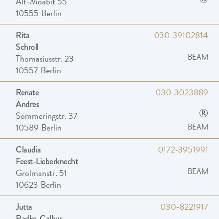
®
Alt-Moabit 55
10555
Berlin
030-39102814
Rita
Schroll
Thomasiusstr. 23
BEAM
10557
Berlin
030-3023889
Renate
Andres
®
Sömmeringstr. 37
10589
Berlin
BEAM
0172-3951991
Claudia
Feest-Lieberknecht
Grolmanstr. 51
BEAM
10623
Berlin
030-8221917
Jutta
Radke-Calbus