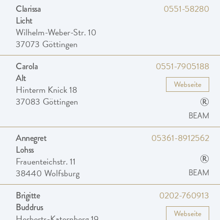
0551-58280
Clarissa
Licht
Wilhelm-Weber-Str. 10
37073
Göttingen
0551-7905188
Carola
Alt
Webseite
Hinterm Knick 18
®
37083
Göttingen
BEAM
05361-8912562
Annegret
Lohss
®
Frauenteichstr. 11
38440
Wolfsburg
BEAM
0202-760913
Brigitte
Buddrus
Webseite
Herberts-Katernberg 19