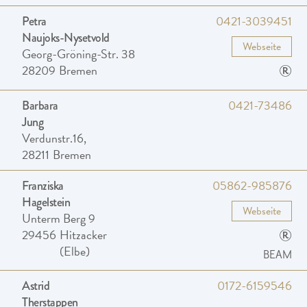
0421-3039451
Petra
Naujoks-Nysetvold
Webseite
Georg-Gröning-Str. 38
®
28209
Bremen
0421-73486
Barbara
Jung
Verdunstr.16,
28211
Bremen
05862-985876
Franziska
Hagelstein
Webseite
Unterm Berg 9
®
29456
Hitzacker
(Elbe)
BEAM
0172-6159546
Astrid
Therstappen