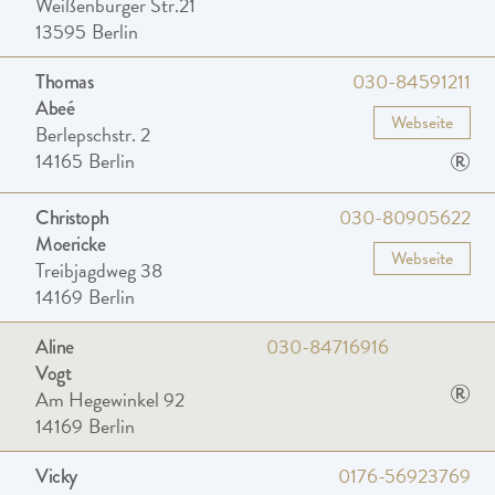
Weißenburger Str.21
13595
Berlin
030-84591211
Thomas
Abeé
Webseite
Berlepschstr. 2
®
14165
Berlin
030-80905622
Christoph
Moericke
Webseite
Treibjagdweg 38
14169
Berlin
030-84716916
Aline
Vogt
®
Am Hegewinkel 92
14169
Berlin
0176-56923769
Vicky