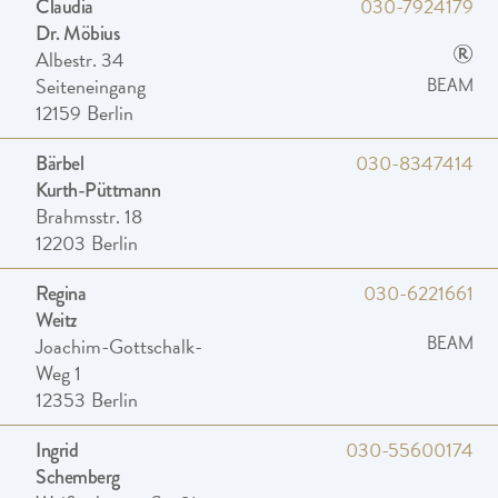
030-7924179
Claudia
Dr. Möbius
®
Albestr. 34
Seiteneingang
BEAM
12159
Berlin
030-8347414
Bärbel
Kurth-Püttmann
Brahmsstr. 18
12203
Berlin
030-6221661
Regina
Weitz
Joachim-Gottschalk-
BEAM
Weg 1
12353
Berlin
030-55600174
Ingrid
Schemberg