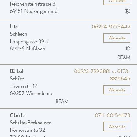
Webseite
Reichensteinstrasse 3
®
69151
Neckargemünd
06224-9773442
Ute
Schleich
Webseite
Loppengasse 39 a
®
69226
Nußloch
BEAM
06223-7290881 u. 0173-
Bärbel
8819645
Schütz
Thomastr. 17
Webseite
69257
Wiesenbach
BEAM
0711-60154673
Claudia
Schulte-Beckhausen
Webseite
Römerstraße 32