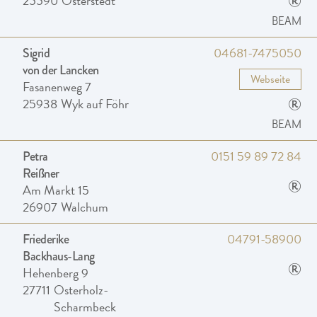
®
25590
Osterstedt
BEAM
04681-7475050
Sigrid
von der Lancken
Webseite
Fasanenweg 7
®
25938
Wyk auf Föhr
BEAM
0151 59 89 72 84
Petra
Reißner
®
Am Markt 15
26907
Walchum
04791-58900
Friederike
Backhaus-Lang
®
Hehenberg 9
27711
Osterholz-
Scharmbeck