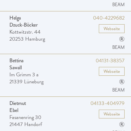
BEAM
040-4229682
Helga
Dzuck-Böcker
Webseite
Kottwitzstr. 44
®
20253
Hamburg
BEAM
04131-38357
Bettina
Sawall
Webseite
Im Grimm 3 a
®
21339
Lüneburg
BEAM
04133-404979
Dietmut
Ebel
Webseite
Fasanenring 30
®
21447
Handorf