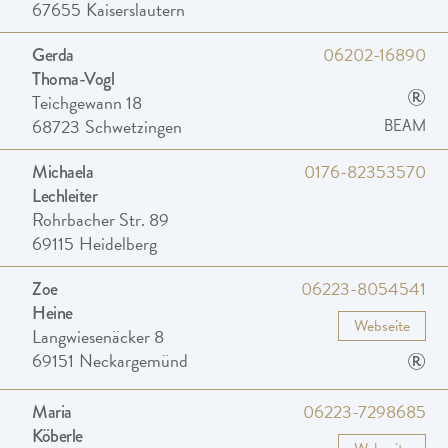
67655
Kaiserslautern
06202-16890
Gerda
Thoma-Vogl
®
Teichgewann 18
68723
Schwetzingen
BEAM
0176-82353570
Michaela
Lechleiter
Rohrbacher Str. 89
69115
Heidelberg
06223-8054541
Zoe
Heine
Webseite
Langwiesenäcker 8
®
69151
Neckargemünd
06223-7298685
Maria
Köberle