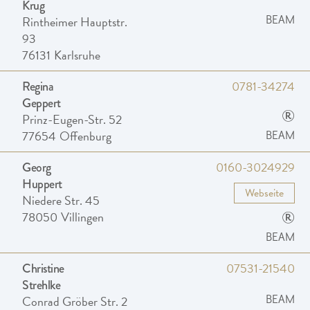
Krug
Rintheimer Hauptstr.
BEAM
93
76131
Karlsruhe
0781-34274
Regina
Geppert
®
Prinz-Eugen-Str. 52
77654
Offenburg
BEAM
0160-3024929
Georg
Huppert
Webseite
Niedere Str. 45
®
78050
Villingen
BEAM
07531-21540
Christine
Strehlke
Conrad Gröber Str. 2
BEAM