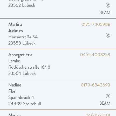
®
23552
Lübeck
BEAM
0175-7305988
Martina
Jucknies
®
Hansestraße 34
23558
Lübeck
0451-4008253
Annegret Erla
Lemke
Rotlöscherstraße 16/18
23564
Lübeck
0179-6843693
Nadine
Flor
®
Spannbrück 4
24409
Stoltebüll
BEAM
04621-20101
Medau