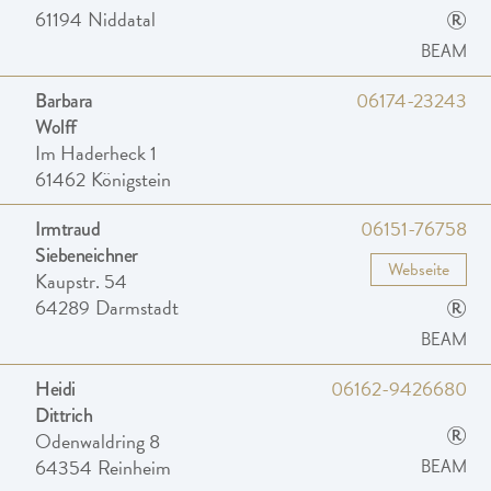
®
61194
Niddatal
BEAM
06174-23243
Barbara
Wolff
Im Haderheck 1
61462
Königstein
06151-76758
Irmtraud
Siebeneichner
Webseite
Kaupstr. 54
®
64289
Darmstadt
BEAM
06162-9426680
Heidi
Dittrich
®
Odenwaldring 8
64354
Reinheim
BEAM