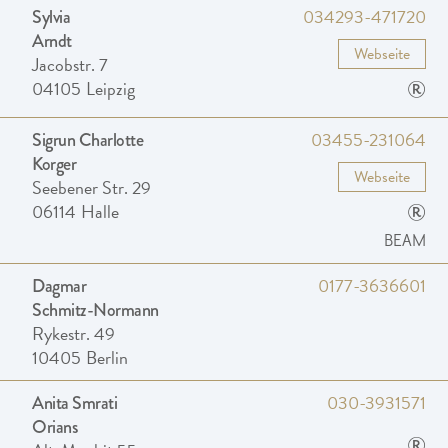
034293-471720
Sylvia
Arndt
Webseite
Jacobstr. 7
®
04105
Leipzig
03455-231064
Sigrun Charlotte
Korger
Webseite
Seebener Str. 29
®
06114
Halle
BEAM
0177-3636601
Dagmar
Schmitz-Normann
Rykestr. 49
10405
Berlin
030-3931571
Anita Smrati
Orians