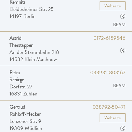
Kemnitz
Webseite
Deidesheimer Str. 25
®
14197
Berlin
BEAM
0172-6159546
Astrid
Therstappen
®
An der Stammbahn 218
14532
Klein Machnow
033931-803167
Petra
Schirge
Dorfstr. 27
BEAM
16831
Zühlen
038792-50471
Gertrud
Rohloff-Hecker
Webseite
Lenzener Str. 9
®
19309
Mödlich