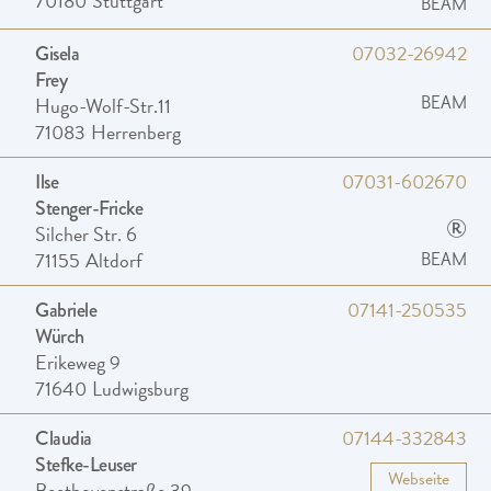
70180
Stuttgart
BEAM
07032-26942
Gisela
Frey
Hugo-Wolf-Str.11
BEAM
71083
Herrenberg
07031-602670
Ilse
Stenger-Fricke
®
Silcher Str. 6
71155
Altdorf
BEAM
07141-250535
Gabriele
Würch
Erikeweg 9
71640
Ludwigsburg
07144-332843
Claudia
Stefke-Leuser
Webseite
Beethovenstraße 39