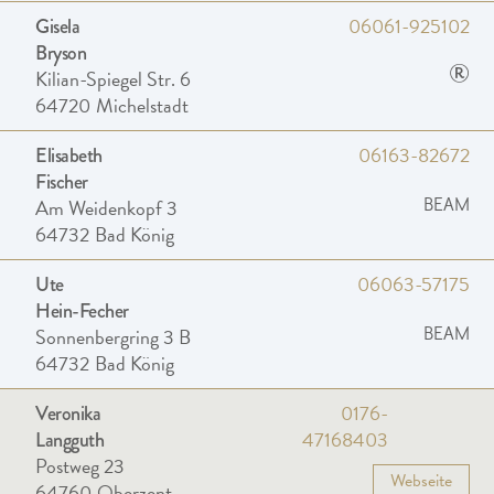
06061-925102
Gisela
Bryson
®
Kilian-Spiegel Str. 6
64720
Michelstadt
06163-82672
Elisabeth
Fischer
Am Weidenkopf 3
BEAM
64732
Bad König
06063-57175
Ute
Hein-Fecher
Sonnenbergring 3 B
BEAM
64732
Bad König
0176-
Veronika
47168403
Langguth
Postweg 23
Webseite
64760
Oberzent