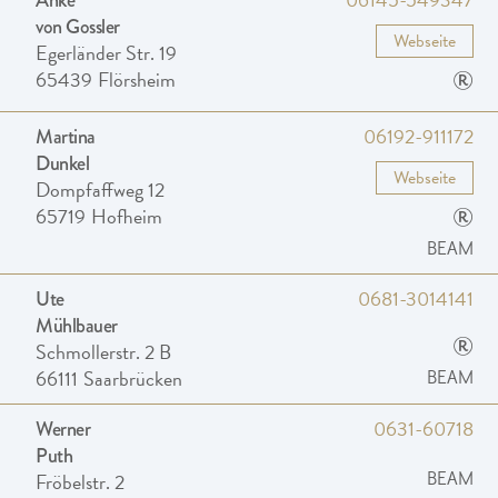
Anke
von Gossler
Webseite
Egerländer Str. 19
®
65439
Flörsheim
06192-911172
Martina
Dunkel
Webseite
Dompfaffweg 12
®
65719
Hofheim
BEAM
0681-3014141
Ute
Mühlbauer
®
Schmollerstr. 2 B
66111
Saarbrücken
BEAM
0631-60718
Werner
Puth
Fröbelstr. 2
BEAM