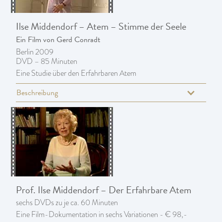
Ilse Middendorf – Atem – Stimme der Seele
Ein Film von Gerd Conradt
Berlin 2009
DVD – 85 Minuten
Eine Studie über den Erfahrbaren Atem
Beschreibung
Prof. Ilse Middendorf – Der Erfahrbare Atem
sechs DVDs zu je ca. 60 Minuten
Eine Film-Dokumentation in sechs Variationen - € 98,-