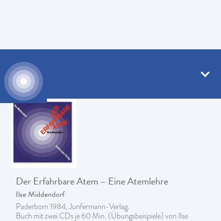
Bücher
Der Erfahrbare Atem – Eine Atemlehre
Ilse Middendorf
Paderborn 1984, Junfermann-Verlag.
Buch mit zwei CDs je 60 Min. (Übungsbeispiele) von Ilse