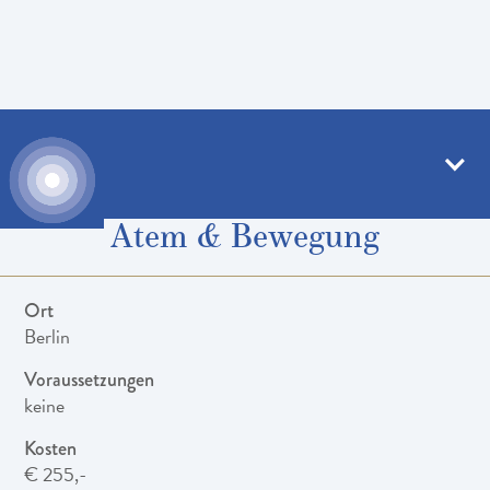
18
.
09
.
–
20
.
09
.
2026
Grundkurs
:
Atem & Bewegung
Ort
Berlin
Voraussetzungen
keine
Kosten
€ 255,-