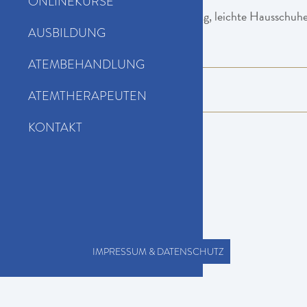
ONLINEKURSE
Sie brauchen:
Weite Kleidung, leichte Hausschuhe
AUSBILDUNG
ATEMBEHANDLUNG
Kursinhalte
ATEMTHERAPEUTEN
KONTAKT
IMPRESSUM & DATENSCHUTZ