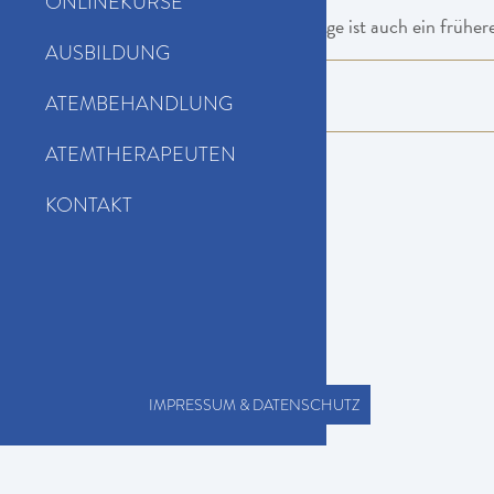
ONLINEKURSE
Bei entsprechender Nachfrage ist auch ein früher
AUSBILDUNG
Kursinhalte
ATEMBEHANDLUNG
ATEMTHERAPEUTEN
KONTAKT
IMPRESSUM & DATENSCHUTZ