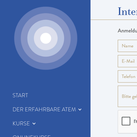
Inte
07
.
06
.
–
13
.
06
.
2026
Anmeld
Ort
Oberzent
Kurszeiten
START
DER ERFAHRBARE ATEM
KURSE